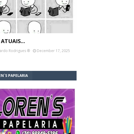
 ATUAIS...
ardo Rodrigues ®
December 17, 2025
N´S PAPELARIA