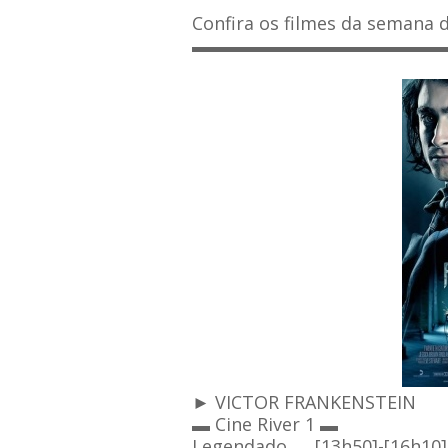
Confira os filmes da semana d
▬▬▬▬▬▬▬▬
▬▬▬▬▬▬
► VICTOR FRANKENSTEIN
▬ Cine River 1 ▬
Legendado → [13h50]-[16h10]