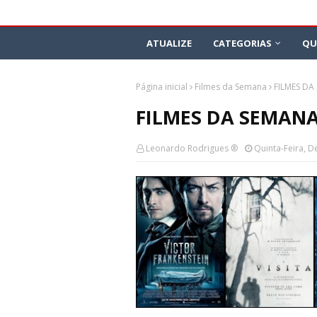
ATUALIZE
CATEGORIAS
QU
Página inicial
Filmes da Semana
FILMES DA 
FILMES DA SEMANA 
Leonardo Rodrigues ®
Quinta-Feira, 