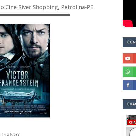
o Cine River Shopping, Petrolina-PE
▬▬
▬▬▬▬▬▬▬▬
▬▬▬
CON
CHA
CHA
-[18h30]