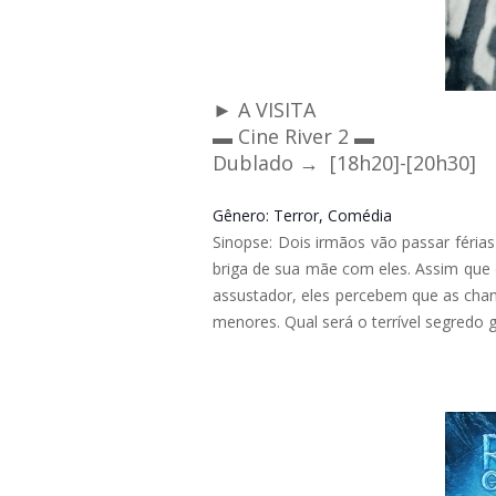
► A VISITA
▬ Cine River 2 ▬
Dublado →
[18h20]-[20h30]
Gênero
: Terror, Comédia
Sinopse
:
Dois irmãos vão passar férias
briga de sua mãe com eles. Assim que
assustador, eles percebem que as chan
menores. Qual será o terrível segredo 