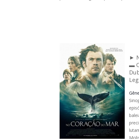
► 
▬ C
Dub
Leg
Gêne
Sino
epis
bale
prec
luta
Moby