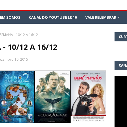
EM SOMOS
CANAL DO YOUTUBE LR 10
VALE RELEMBRAR
SEMANA - 10/12 A 16/12
CUR
- 10/12 A 16/12
Dezembro 10, 2015
CAN
10