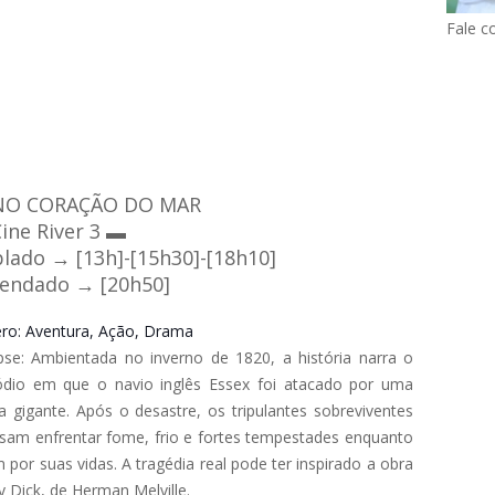
Fale c
NO CORAÇÃO DO MAR
ine River 3 ▬
lado → [13h]-[15h30]-[18h10]
endado → [20h50]
ro
: Aventura, Ação, Drama
pse
: Ambientada no inverno de 1820, a história narra o
ódio em que o navio inglês Essex foi atacado por uma
ia gigante. Após o desastre, os tripulantes sobreviventes
isam enfrentar fome, frio e fortes tempestades enquanto
m por suas vidas. A tragédia real pode ter inspirado a obra
 Dick, de Herman Melville.